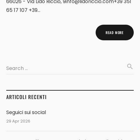
66026 - Via Lido Riccio,
9info@lidoriccio.com
+39 351
65 17 107 +39...
READ MORE
search
Search …
ARTICOLI RECENTI
Seguici sui social
29 Apr 2026