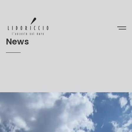
N
e
w
s