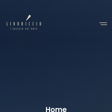
H
o
m
e