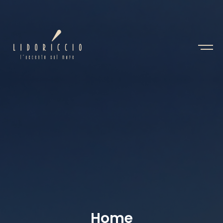
H
o
m
e